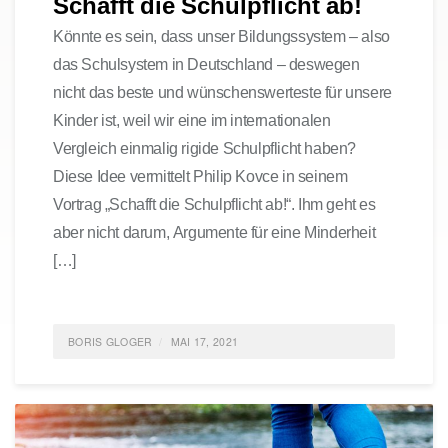
Schafft die Schulpflicht ab!
Könnte es sein, dass unser Bildungssystem – also
das Schulsystem in Deutschland – deswegen
nicht das beste und wünschenswerteste für unsere
Kinder ist, weil wir eine im internationalen
Vergleich einmalig rigide Schulpflicht haben?
Diese Idee vermittelt Philip Kovce in seinem
Vortrag „Schafft die Schulpflicht ab!“. Ihm geht es
aber nicht darum, Argumente für eine Minderheit
[…]
BORIS GLOGER
MAI 17, 2021
POSTED IN
GESELLSCHAFT
,
POLITIK
,
AGILE
LEARNING
,
LIFE
0 COMMENTS