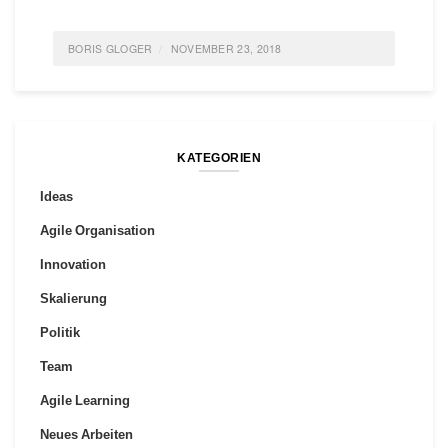
BORIS GLOGER
NOVEMBER 23, 2018
POSTED IN
GESELLSCHAFT
,
IDEAS
,
INNOVATION
,
POLITIK
,
FEATURED
TAGGED
GESELLSCHAFT
,
IDEAS
,
POLITIK
0 COMMENTS
KATEGORIEN
Ideas
Agile Organisation
Innovation
Skalierung
Politik
Team
Agile Learning
Neues Arbeiten