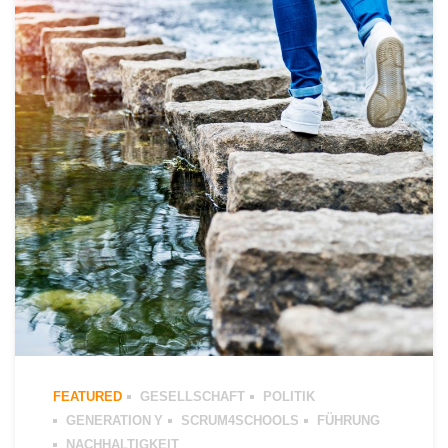
FEATURED
GESELLSCHAFT
POLITIK
GENERATION Y
SCRUM4SCHOOLS
FÜHRUNG
NACHHALTIGKEIT