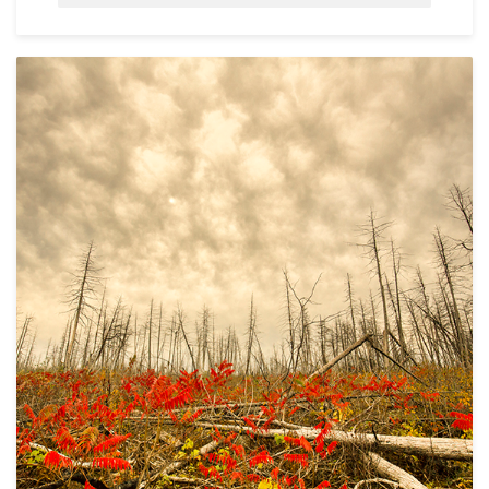
POSTED IN
IDEAS
,
POLITIK
,
NACHHALTIGKEIT
,
FEATURED
,
GESELLSCHAFT
TAGGED
GESELLSCHAFT
,
BÜCHER
,
SUSTAINABILITY
0 COMMENTS