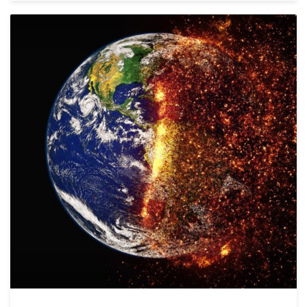
FEATURED
,
GESELLSCHAFT
,
POLITIK
TAGGED
GESELLSCHAFT
,
IDEAS
,
SUSTAINABILITY
0
COMMENTS