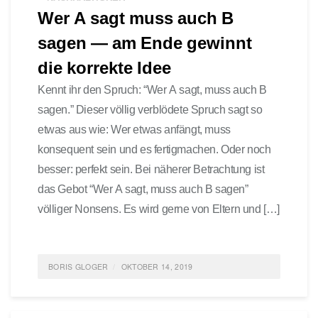
Wer A sagt muss auch B
sagen — am Ende gewinnt
die korrekte Idee
Kennt ihr den Spruch: “Wer A sagt, muss auch B
sagen.” Dieser völlig verblödete Spruch sagt so
etwas aus wie: Wer etwas anfängt, muss
konsequent sein und es fertigmachen. Oder noch
besser: perfekt sein. Bei näherer Betrachtung ist
das Gebot “Wer A sagt, muss auch B sagen”
völliger Nonsens. Es wird gerne von Eltern und […]
BORIS GLOGER
OKTOBER 14, 2019
POSTED IN
FEATURED
,
GESELLSCHAFT
,
POLITIK
,
GENERATION Y
,
SCRUM4SCHOOLS
,
FÜHRUNG
,