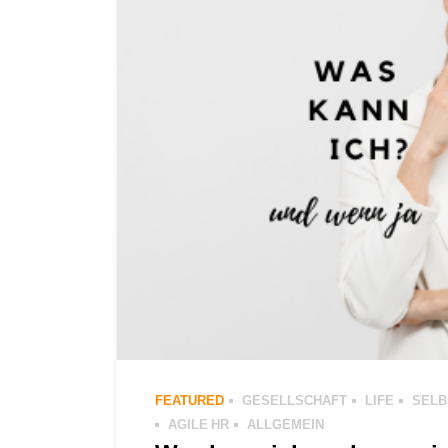
FEATURED
GESELLSCHAFT
LIFE
SELB
AGILE HR
ALLGEMEIN