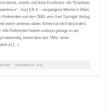
ine kleine, smarte und feine Konferenz: die “Employer
xperience” – kurz EB-X – vergangene Woche in Wien.
 Referenten von den ÖBB, vom Axel Springer Verlag,
nd vielen anderen dabei. Eines hat mich besonders
rt: Alle Referenten haben unisono gesagt, es sei
t notwendig, zuerst über das “Why” einer
tion zu […]
GLOGER
NOVEMBER 20, 2018
ED IN
AGILE HR
,
AGILITÄT
,
ALLGEMEIN
,
EMPLOYER BRANDING
,
URED
TAGGED
AGILE HR
,
MANAGEMENT
0 COMMENTS