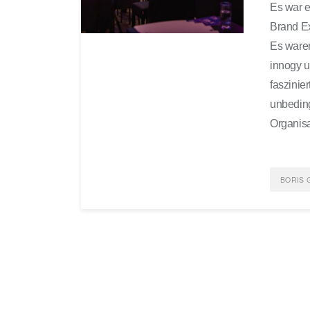
Es war e
Brand E
Es waren
innogy u
faszinie
unbeding
Organisa
BORIS 
POST
FEAT