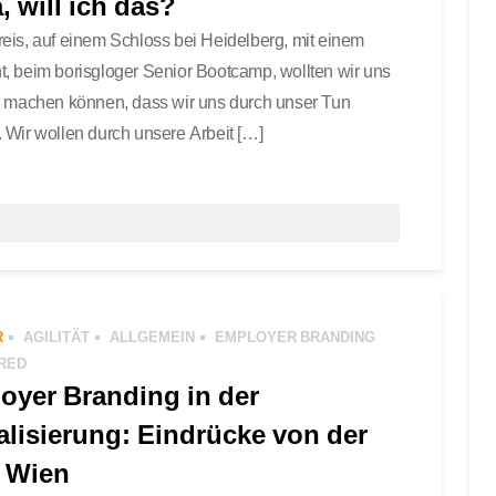
 will ich das?
eis, auf einem Schloss bei Heidelberg, mit einem
, beim borisgloger Senior Bootcamp, wollten wir uns
so machen können, dass wir uns durch unser Tun
 Wir wollen durch unsere Arbeit […]
LBSTORGANISATION
,
TEAM
,
SOCIETY
,
AGILE
,
AGILE HR
,
; WERTSCHÄTZUNG; TALENTE;
,
GESELLSCHAFT
0 COMMENTS
R
AGILITÄT
ALLGEMEIN
EMPLOYER BRANDING
RED
oyer Branding in der
alisierung: Eindrücke von der
 Wien