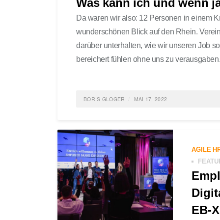
Was kann ich und wenn ja,
Da waren wir also: 12 Personen in einem Kr
wunderschönen Blick auf den Rhein. Vereint
darüber unterhalten, wie wir unseren Job 
bereichert fühlen ohne uns zu verausgaben.
BORIS GLOGER
MAI 17, 2022
POSTED IN
FEATURED
,
GESELLSCHAFT
,
LIFE
,
SE
ALLGEMEIN
TAGGED
ENTREPRENEUR; BOOTCAMP
AGILE H
FEATU
Empl
Digit
EB-X