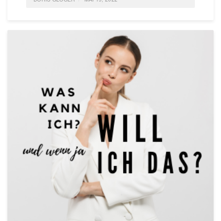
POSTED IN
IDEAS
,
LIFE
,
SOCIETY
,
GESELLSCHAFT
TAGGED
GEMEINSCHAFT; HINGABE;
0
COMMENTS