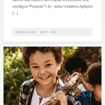
wichtig ist “Purpose”? Ja – jede:r moderne Agilist:in
[…]
BORIS GLOGER
MAI 31, 2022
POSTED IN
AGILE
,
LIFE
,
GOOD TO KNOW
,
NEUES
ARBEITEN
TAGGED
PURPOSE; FEHLERKULTUR;
AUSPROBIEREN;
0 COMMENTS