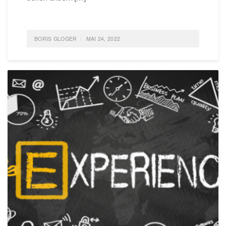
BORIS GLOGER
MAI 24, 2022
POSTED IN
IDEAS
,
LIFE
,
NACHHALTIGKEIT
0
COMMENTS