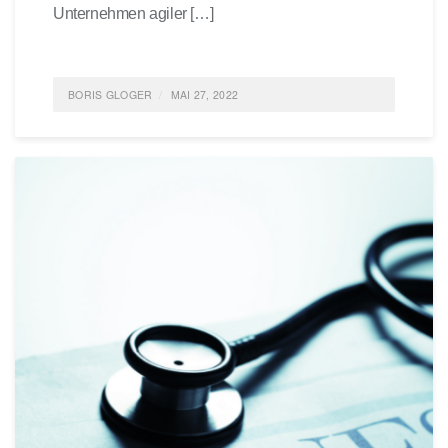
Unternehmen agiler […]
BORIS GLOGER
MAI 27, 2022
POSTED IN
AGILE
,
AGILE ORGANISATION
,
NEUES
ARBEITEN
TAGGED
SELBSTWIRKSAMKEIT;
0
COMMENTS