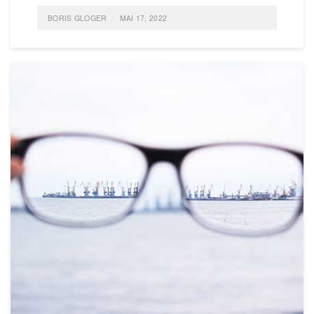
BORIS GLOGER
MAI 17, 2022
POSTED IN
AGILE HR
,
ALLGEMEIN
,
FEATURED
,
GESELLSCHAFT
,
LIFE
,
SELBSTORGANISATION
,
TEAM
,
SOCIETY
,
AGILE
TAGGED
GESELLSCHAFT
,
ENTREPRENEUR; BOOTCAMP; WERTSCHÄTZUNG;
TALENTE;
0 COMMENTS