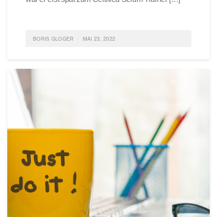
BORIS GLOGER
MAI 23, 2022
POSTED IN
AGILE
,
AGILITÄT
,
AGILE TECHNIQUES
,
AGILES MANAGEMENT
,
AGILE LEARNING
TAGGED
VERÄNDERUNG; SHU
,
HA
,
RI
0 COMMENTS