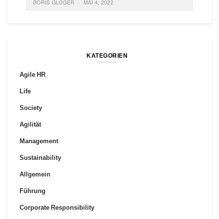
BORIS GLOGER
MAI 4, 2022
POSTED IN
FÜHRUNG
,
AGILE ORGANISATION
,
AGILE
0
COMMENTS
KATEGORIEN
Agile HR
Life
Society
Agilität
Management
Sustainability
Allgemein
Führung
Corporate Responsibility