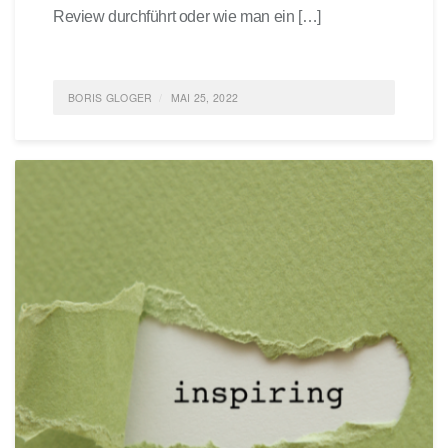
Review durchführt oder wie man ein […]
BORIS GLOGER
MAI 25, 2022
POSTED IN
AGILE LEARNING
,
MANAGEMENT
,
AGILE
,
AGILES MANAGEMENT
TAGGED
SYSTEME; TEAMS
,
ORGANISATIONEN;
0 COMMENTS