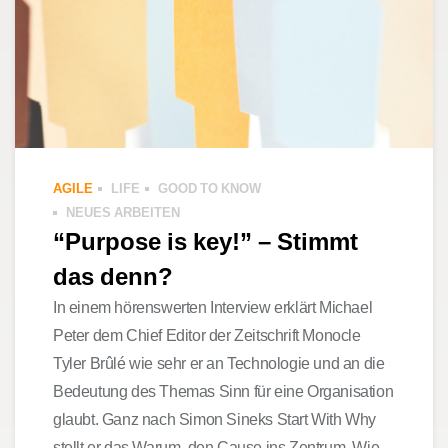
AGILE
LIFE
GOOD TO KNOW
NEUES ARBEITEN
“Purpose is key!” – Stimmt
das denn?
In einem hörenswerten Interview erklärt Michael
Peter dem Chief Editor der Zeitschrift Monocle
Tyler Brûlé wie sehr er an Technologie und an die
Bedeutung des Themas Sinn für eine Organisation
glaubt. Ganz nach Simon Sineks Start With Why
stellt er das Warum, den Cause ins Zentrum. Wie