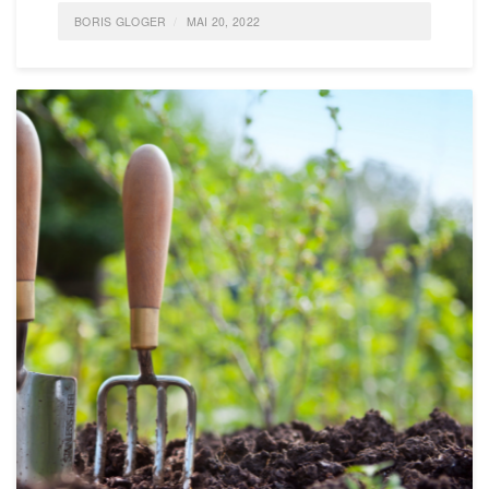
BORIS GLOGER
MAI 20, 2022
POSTED IN
ALLGEMEIN
,
IDEAS
,
LIFE
,
SELBSTORGANISATION
TAGGED
TUN; ERFOLG;
0
COMMENTS