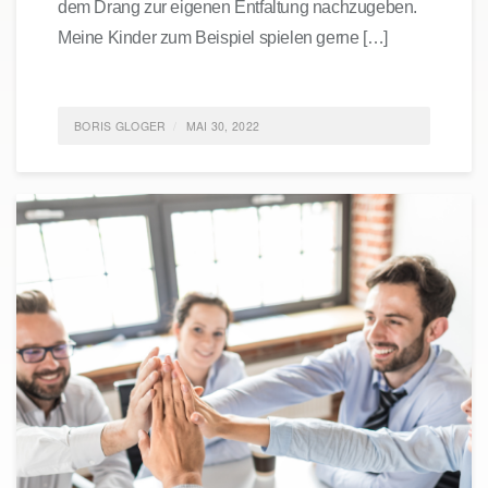
dem Drang zur eigenen Entfaltung nachzugeben.
Meine Kinder zum Beispiel spielen gerne […]
BORIS GLOGER
MAI 30, 2022
POSTED IN
ALLGEMEIN
,
ENTREPRENEURSHIP
,
AGILE
TAGGED
HALTUNG; EINSTELLUNG; ERFOLG;
TALENT; UNTERNEHMERTUM;
0 COMMENTS