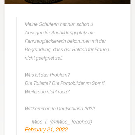
Meine Schülerin hat nun schon 3
Absagen für Ausbildungsplatz als
Fahrzeuglackiererin bekommen mit der
Begründung, dass der Betrieb für Frauen
nicht geeignet sei.
Was ist das Problem?
Die Toilette? Die Pornobilder im Spint?
Werkzeug nicht rosa?
Willkommen in Deutschland 2022.
— Miss T. (@Miss_Teached)
February 21, 2022