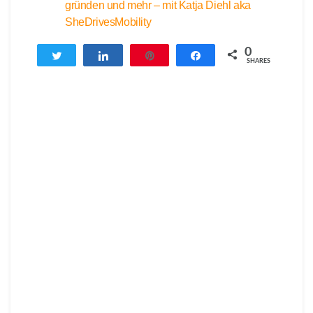
gründen und mehr – mit Katja Diehl aka
SheDrivesMobility
0
Twittern
Teilen
Pin
Teilen
SHARES