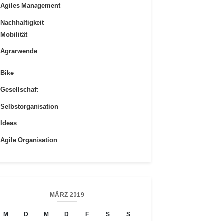
Agiles Management
Nachhaltigkeit
Mobilität
Agrarwende
Bike
Gesellschaft
Selbstorganisation
Ideas
Agile Organisation
MÄRZ 2019
M
D
M
D
F
S
S