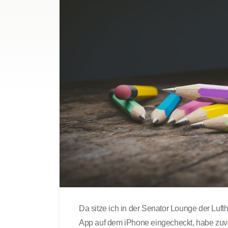
Da sitze ich in der Senator Lounge der Luft
App auf dem iPhone eingecheckt, habe zuvor