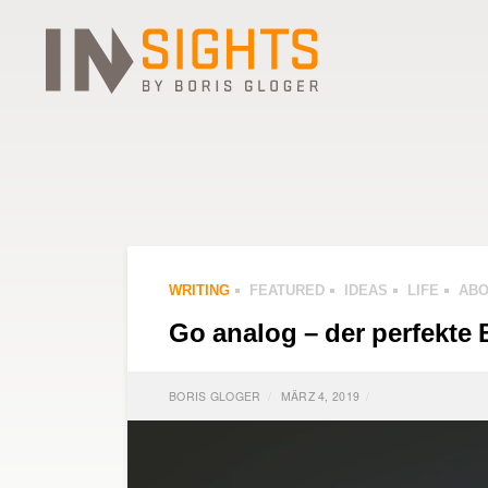
WRITING
FEATURED
IDEAS
LIFE
ABO
Go analog – der perfekte B
BORIS GLOGER
MÄRZ 4, 2019