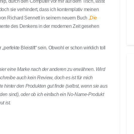
ip, durch den Computer vor mir auf dem Tisch, lässt
doch sie verhindert, dass ich kontemplativ meinen
ie von Richard Sennett in seinem neuem Buch
„Die
ente des Denkens in der modernen Zeit gesehen
r „perfekte Bleistift“ sein. Obwohl er schon wirklich toll
r, hier eine Marke nach der anderen zu erwähnen. Wird
schreibe auch kein Review, doch es ist für mich
e hinter den Produkten gut finde (selbst, wenn sie aus
den sind), oder ob ich einfach ein No-Name-Produkt
t ist.