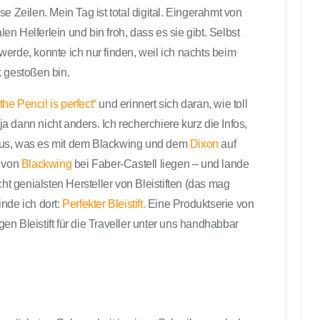
e Zeilen. Mein Tag ist total digital. Eingerahmt von
len Helferlein und bin froh, dass es sie gibt. Selbst
erde, konnte ich nur finden, weil ich nachts beim
k gestoßen bin.
he Pencil is perfect“
und erinnert sich daran, wie toll
 ja dann nicht anders. Ich recherchiere kurz die Infos,
heraus, was es mit dem Blackwing und dem
Dixon
auf
e von
Blackwing
bei Faber-Castell liegen – und lande
cht genialsten Hersteller von Bleistiften (das mag
inde ich dort:
Perfekter Bleistift.
Eine Produktserie von
n Bleistift für die Traveller unter uns handhabbar