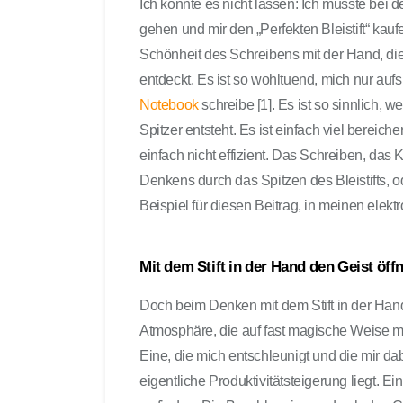
Ich konnte es nicht lassen: Ich musste bei
gehen und mir den „Perfekten Bleistift“ kauf
Schönheit des Schreibens mit der Hand, die
entdeckt. Es ist so wohltuend, mich nur auf
Notebook
schreibe [1]. Es ist so sinnlich, 
Spitzer entsteht. Es ist einfach viel bereich
einfach nicht effizient. Das Schreiben, das
Denkens durch das Spitzen des Bleistifts, o
Beispiel für diesen Beitrag, in meinen elektr
Mit dem Stift in der Hand den Geist öff
Doch beim Denken mit dem Stift in der Hand 
Atmosphäre, die auf fast magische Weise me
Eine, die mich entschleunigt und die mir dab
eigentliche Produktivitätsteigerung liegt. E