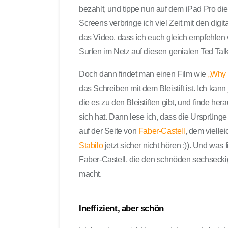
bezahlt, und tippe nun auf dem iPad Pro dies
Screens verbringe ich viel Zeit mit den digita
das Video, dass ich euch gleich empfehlen w
Surfen im Netz auf diesen genialen Ted Tal
Doch dann findet man einen Film wie
„Why t
das Schreiben mit dem Bleistift ist. Ich kann
die es zu den Bleistiften gibt, und finde 
sich hat. Dann lese ich, dass die Ursprüng
auf der Seite von
Faber-Castell
, dem viellei
Stabilo
jetzt sicher nicht hören :)). Und was f
Faber-Castell, die den schnöden sechseckige
macht.
Ineffizient, aber schön