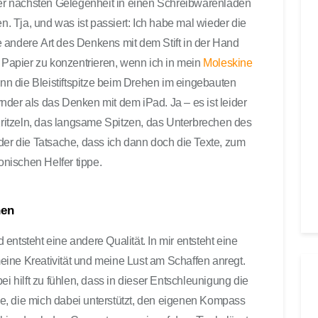
 der nächsten Gelegenheit in einen Schreibwarenladen
en. Tja, und was ist passiert: Ich habe mal wieder die
 andere Art des Denkens mit dem Stift in der Hand
s Papier zu konzentrieren, wenn ich in mein
Moleskine
wenn die Bleistiftspitze beim Drehen im eingebauten
ernder als das Denken mit dem iPad. Ja – es ist leider
 Kritzeln, das langsame Spitzen, das Unterbrechen des
der die Tatsache, dass ich dann doch die Texte, zum
onischen Helfer tippe.
nen
entsteht eine andere Qualität. In mir entsteht eine
ine Kreativität und meine Lust am Schaffen anregt.
ei hilft zu fühlen, dass in dieser Entschleunigung die
ine, die mich dabei unterstützt, den eigenen Kompass