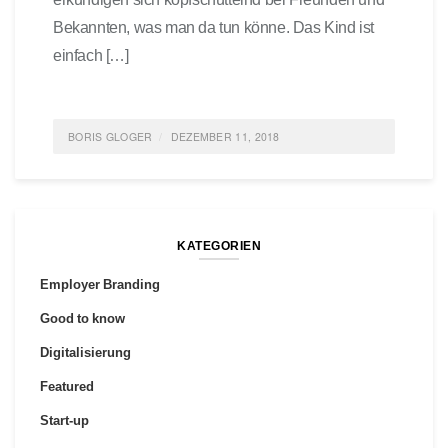
Bekannten, was man da tun könne. Das Kind ist
einfach […]
BORIS GLOGER
DEZEMBER 11, 2018
POSTED IN
ALLGEMEIN
,
FEATURED
,
GESELLSCHAFT
,
IDEAS
,
GENERATION Y
TAGGED
GESELLSCHAFT
,
ERZIEHUNG
0 COMMENTS
KATEGORIEN
Employer Branding
Good to know
Digitalisierung
Featured
Start-up