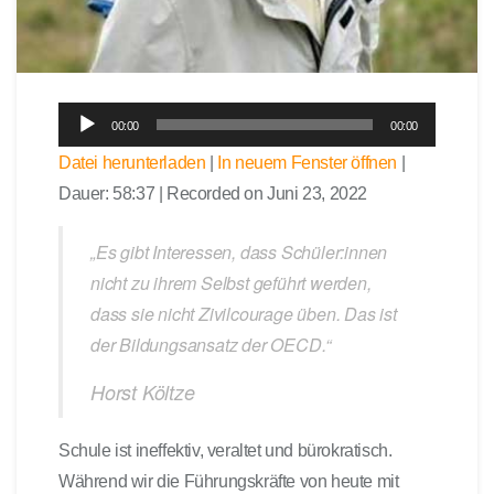
A
00:00
00:00
u
Datei herunterladen
|
In neuem Fenster öffnen
|
d
Dauer: 58:37
|
Recorded on Juni 23, 2022
i
o
-
„Es gibt Interessen, dass Schüler:innen
P
nicht zu ihrem Selbst geführt werden,
l
dass sie nicht Zivilcourage üben. Das ist
a
der Bildungsansatz der OECD.“
y
e
Horst Költze
r
Schule ist ineffektiv, veraltet und bürokratisch.
Während wir die Führungskräfte von heute mit