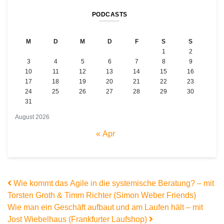
PODCASTS
M
D
M
D
F
S
S
1
2
3
4
5
6
7
8
9
10
11
12
13
14
15
16
17
18
19
20
21
22
23
24
25
26
27
28
29
30
31
August 2026
« Apr
Beitrags-Navigation
Wie kommt das Agile in die systemische Beratung? – mit
Torsten Groth & Timm Richter (Simon Weber Friends)
Wie man ein Geschäft aufbaut und am Laufen hält – mit
Jost Wiebelhaus (Frankfurter Laufshop)