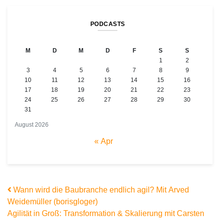
PODCASTS
M
D
M
D
F
S
S
1
2
3
4
5
6
7
8
9
10
11
12
13
14
15
16
17
18
19
20
21
22
23
24
25
26
27
28
29
30
31
August 2026
« Apr
Beitrags-Navigation
Wann wird die Baubranche endlich agil? Mit Arved
Weidemüller (borisgloger)
Agilität in Groß: Transformation & Skalierung mit Carsten