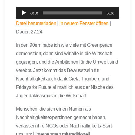
A
00:00
00:00
u
Datei herunterladen
|
In neuem Fenster öffnen
|
d
Dauer: 27:24
i
o
In den 90ern habe ich wie viele mit Greenpeace
-
demonstriert, dann sind wir alle in die Wirtschaft
P
l
gegangen, und die Ambitionen für die Umwelt sind
a
verebbt. Jetzt kommt das Bewusstsein für
y
Nachhaltigkeit auch dank Greta Thunberg und
e
Fridays for Future allmählich aus der Nische des
r
Jugendaktivismus in die Wirtschaft.
Menschen, die sich einen Namen als
Nachhaltigkeitsexpert:innen gemacht haben,
verlassen ihre NGOs oder Nachhaltigkeits-Start-
ups, um Unternehmen mit traditionell