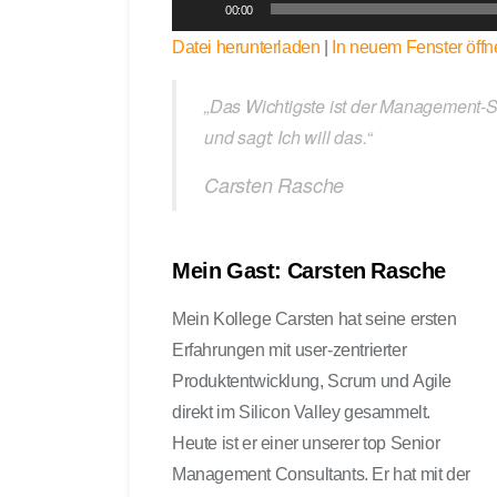
00:00
u
Datei herunterladen
|
In neuem Fenster öffn
d
i
o
„Das Wichtigste ist der Management-Su
-
und sagt: Ich will das.“
P
Carsten Rasche
l
a
y
e
Mein Gast: Carsten Rasche
r
Mein Kollege Carsten hat seine ersten
Erfahrungen mit user-zentrierter
Produktentwicklung, Scrum und Agile
direkt im Silicon Valley gesammelt.
Heute ist er einer unserer top Senior
Management Consultants. Er hat mit der