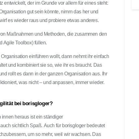
 entwickelt, der im Grunde vor allem für eines steht:
Organisation gut sein könnte, nimm das her und
 wirf es wieder raus und probiere etwas anderes.
n von Maßnahmen und Methoden, die zusammen den
 Agile Toolbox) füllen.
 Organisation einführen wollt, dann nehmt ihr einfach
tet und kombiniert sie so, wie ihr es braucht. Das
nd rollt es dann in der ganzen Organisation aus. Ihr
tioniert, was nicht – und anpassen, immer wieder.
gilität bei borisgloger?
innen heraus ist ein ständiger
uch sichtlich Spaß. Auch für borisgloger bedeutet
chzubessern, um so mehr, weil wir wachsen. Das