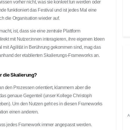
wissen vorher nicht, was sie konkret tun werden oder
u
funktioniert das Festival und ist jedes Mal eine
t
ch die Organisation wieder auf.
s
t
cht, ist, dass sie eine zentrale Plattform
ä
direkt mit Nutzer:innen interagieren, ihre eigenen Ideen
r
k
l mit Agilität in Berührung gekommen sind, mag das
e
 anhand der etablierten Skalierungs-Frameworks an.
z
u
r die Skalierung?
r
e
n den Prozessen orientiert, klammern aber die
g
das genaue Gegenteil (unser Kollege Christoph
e
l
eben). Um den Nutzen geht es in diesen Frameworks
n
sation einen anderen.
A
.
muss jedes Framework immer angepasst werden.