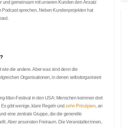
oger und gemeinsam mit unseren Kunden den Ansatz
t
e
 im Podcast sprechen. Neben Kundenprojekten hat
r
aut.
b
e
n
u
t
s?
z
e
ist wie die andere. Aber was sind denn die
n
greichen Organisationen, in denen selbstorganisiert
,
u
m
urning-Man-Festival in den USA: Menschen kommen dort
d
i
 Es gibt wenige, klare Regeln und
zehn Prinzipien
, an
e
nd eine zentrale Gruppe, die die generelle
L
stellt. Aber ansonsten Freiraum. Die Veranstalter:innen,
a