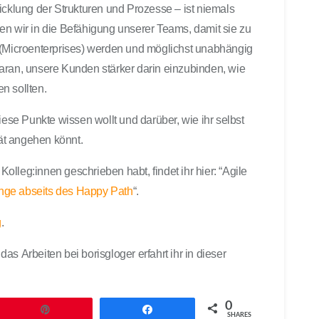
icklung der Strukturen und Prozesse – ist niemals
en wir in die Befähigung unserer Teams, damit sie zu
 (Microenterprises) werden und möglichst unabhängig
aran, unsere Kunden stärker darin einzubinden, wie
n sollten.
iese Punkte wissen wollt und darüber, wie ihr selbst
tät angehen könnt.
lleg:innen geschrieben habt, findet ihr hier: “Agile
nge abseits des Happy Path
“.
g
.
s Arbeiten bei borisgloger erfahrt ihr in dieser
0
Pin
Teilen
SHARES