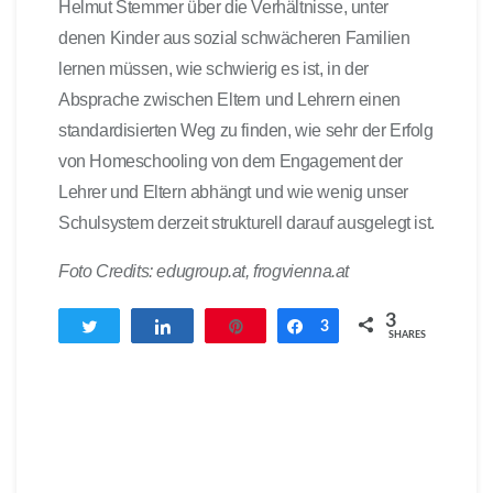
Helmut Stemmer über die Verhältnisse, unter
denen Kinder aus sozial schwächeren Familien
lernen müssen, wie schwierig es ist, in der
Absprache zwischen Eltern und Lehrern einen
standardisierten Weg zu finden, wie sehr der Erfolg
von Homeschooling von dem Engagement der
Lehrer und Eltern abhängt und wie wenig unser
Schulsystem derzeit strukturell darauf ausgelegt ist.
Foto Credits: edugroup.at, frogvienna.at
3
Twittern
Teilen
Pin
Teilen
3
SHARES