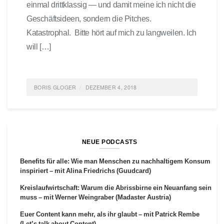
einmal drittklassig — und damit meine ich nicht die
Geschäftsideen, sondern die Pitches.
Katastrophal. Bitte hört auf mich zu langweilen. Ich
will […]
BORIS GLOGER
DEZEMBER 4, 2018
POSTED IN
IDEAS
,
MANAGEMENT
,
FÜHRUNG
,
GOOD
TO KNOW
,
START-UP
,
FEATURED
TAGGED
MANAGEMENT
,
FÜHRUNG
,
START-UP
,
TEAM
0
NEUE PODCASTS
COMMENTS
Benefits für alle: Wie man Menschen zu nachhaltigem Konsum
inspiriert – mit Alina Friedrichs (Guudcard)
Kreislaufwirtschaft: Warum die Abrissbirne ein Neuanfang sein
muss – mit Werner Weingraber (Madaster Austria)
Euer Content kann mehr, als ihr glaubt – mit Patrick Rembe
(Let’s talk about Content)