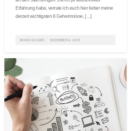
Erfahrung habe, verrate ich euch hier lieber meine
derzeit wichtigsten 6 Geheimnisse, […]
BORIS GLOGER
DEZEMBER 6, 2018
POSTED IN
INNOVATION
,
START-UP
,
ENTREPRENEURSHIP
,
ALLGEMEIN
,
FEATURED
TAGGED
MANAGEMENT
,
FÜHRUNG
,
START-
UP
0 COMMENTS