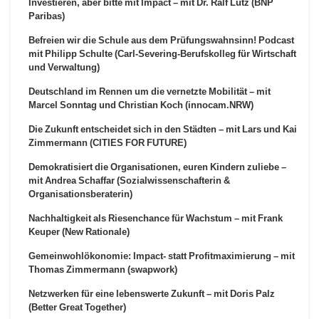
Investieren, aber bitte mit Impact – mit Dr. Ralf Lütz (BNP
Paribas)
Befreien wir die Schule aus dem Prüfungswahnsinn! Podcast
mit Philipp Schulte (Carl-Severing-Berufskolleg für Wirtschaft
und Verwaltung)
Deutschland im Rennen um die vernetzte Mobilität – mit
Marcel Sonntag und Christian Koch (innocam.NRW)
Die Zukunft entscheidet sich in den Städten – mit Lars und Kai
Zimmermann (CITIES FOR FUTURE)
Demokratisiert die Organisationen, euren Kindern zuliebe –
mit Andrea Schaffar (Sozialwissenschafterin &
Organisationsberaterin)
Nachhaltigkeit als Riesenchance für Wachstum – mit Frank
Keuper (New Rationale)
Gemeinwohlökonomie: Impact- statt Profitmaximierung – mit
Thomas Zimmermann (swapwork)
Netzwerken für eine lebenswerte Zukunft – mit Doris Palz
(Better Great Together)