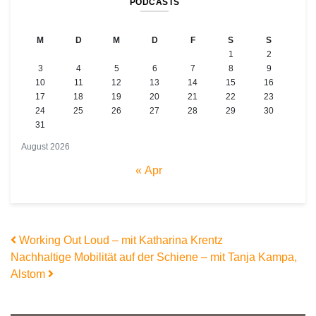
PODCASTS
M
D
M
D
F
S
S
1
2
3
4
5
6
7
8
9
10
11
12
13
14
15
16
17
18
19
20
21
22
23
24
25
26
27
28
29
30
31
August 2026
« Apr
Beitrags-Navigation
Working Out Loud – mit Katharina Krentz
Nachhaltige Mobilität auf der Schiene – mit Tanja Kampa,
Alstom