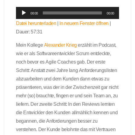
A
00:00
00:00
u
Datei herunterladen
|
In neuem Fenster öffnen
|
d
Dauer: 57:31
i
o
Mein Kollege
Alexander Krieg
erzählt im Podcast,
-
wie er als Softwareentwickler Scrum entdeckte,
P
l
noch bevor es Agile Coaches gab. Der erste
a
Schritt: Anstatt zwei Jahre lang Anforderungslisten
y
abzuarbeiten und dem Kunden dann etwas zu
e
präsentieren, was der in der Zwischenzeit gar nicht
r
mehr (so) brauchte, fingen er und sein Team an, zu
liefern. Der zweite Schritt: In den Reviews lernten
die Entwickler den Kunden allmählich kennen und
begannen, die Anforderungen besser zu
verstehen. Der Kunde belohnte das mit Vertrauen