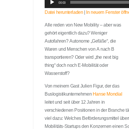
00:00
u
Datei herunterladen
|
In neuem Fenster öffn
d
i
Alle reden von New Mobility – aber was
o
gehört eigentlich dazu? Weniger
-
Autofahren? Autonome „Gefäße“, die
P
l
Waren und Menschen von A nach B
a
transportieren? Oder wird „the next big
y
thing“ doch noch E-Mobilität oder
e
Wasserstoff?
r
Von meinem Gast Julien Figur, der das
Buslogistikunternehmen
Hanse Mondial
leitet und seit über 12 Jahren in
verschiedenen Positionen in der Branche tä
viel dazu: Welches Beförderungsmittel übe
Mobilitäts-Startups den Konzernen einen Sc