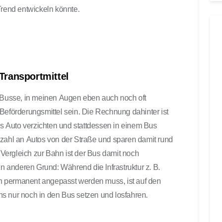
t
end entwickeln könnte.
e
r
b
e
n
 Transportmittel
u
t
: Busse, in meinen Augen eben auch noch oft
z
Beförderungsmittel sein. Die Rechnung dahinter ist
e
n
 Auto verzichten und stattdessen in einem Bus
,
nzahl an Autos von der Straße und sparen damit rund
u
Vergleich zur Bahn ist der Bus damit noch
m
 anderen Grund: Während die Infrastruktur z. B.
d
n permanent angepasst werden muss, ist auf den
i
s nur noch in den Bus setzen und losfahren.
e
L
a