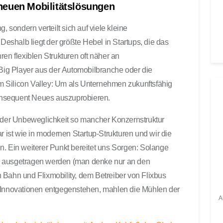
n neuen Mobilitätslösungen
u
t
, sondern verteilt sich auf viele kleine
s
 Deshalb liegt der größte Hebel in Startups, die das
t
ren flexiblen Strukturen oft näher an
ä
r
 Big Player aus der Automobilbranche oder die
k
 Silicon Valley: Um als Unternehmen zukunftsfähig
e
 konsequent Neues auszuprobieren.
z
u
n der Unbeweglichkeit so mancher Konzernstruktur
r
r ist wie in modernen Startup-Strukturen und wir die
e
n. Ein weiterer Punkt bereitet uns Sorgen: Solange
g
e ausgetragen werden (man denke nur an den
e
 Bahn und Flixmobility, dem Betreiber von Flixbus
l
n
e Innovationen entgegenstehen, mahlen die Mühlen der
A
.