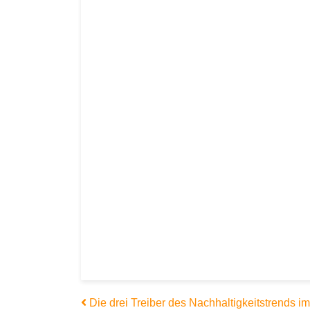
Beitrags-Navigation
Die drei Treiber des Nachhaltigkeitstrends i